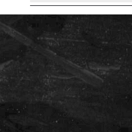
• VTMX
• Sobre Nós
• Serviços
• Cowork
• Escritório Virtual
• Escritório Privado
• Sala de Reuniões
• Contacto