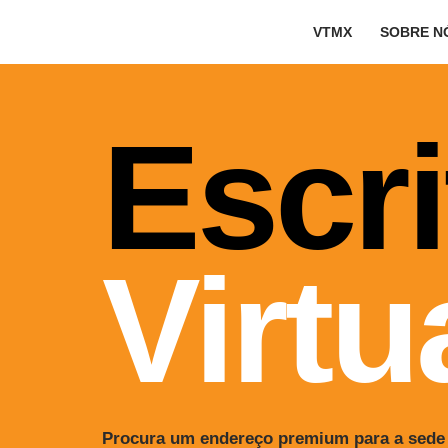
VTMX
SOBRE N
Avançar
para
o
Escri
conteúdo
Virtu
Procura um endereço premium para a sede d