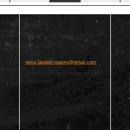
Contacto: 919 080 808 (chamada para
rede móvel)
E-mail:
vtmx.landofcreators@gmail.com
Morada: Rua José Pereira 8A 1685-
635 Famões